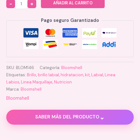
AÑADIR AL CARRITO
Quantity
Pago seguro Garantizado
SKU:
BLOM146
Categoría:
Bloomshell
Etiquetas:
Brillo
,
brillo labial
,
hidratacion
,
kit
,
Labial
,
Linea
Labios
,
Linea Maquillaje
,
Nutricion
Marca:
Bloomshell
Bloomshell
⌄
SABER MÁS DEL PRODUCTO
Descripción