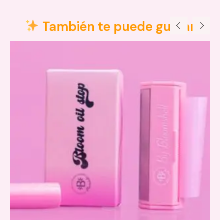
Valoraciones (0)
También te puede gustar
Bloom Dulce Brillo X2 de Bloomshell
lip combo
hidratante labial sin color
lip gloss de alto brillo
labios más saludables, luminosos y
con ese toque “glow” que está en tendencia