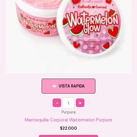
página
de
producto
VISTA RAPIDA
Quantity
Purpure
Mantequilla Corporal Watermelon Purpure
$
22.000