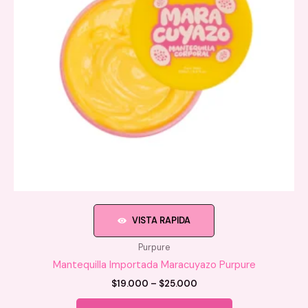
VISTA RAPIDA
Purpure
Mantequilla Importada Maracuyazo Purpure
Price
$
19.000
–
$
25.000
range:
Este
$19.000