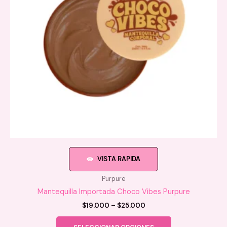
VISTA RAPIDA
Purpure
Mantequilla Importada Choco Vibes Purpure
Price
$
19.000
–
$
25.000
range:
Este
$19.000