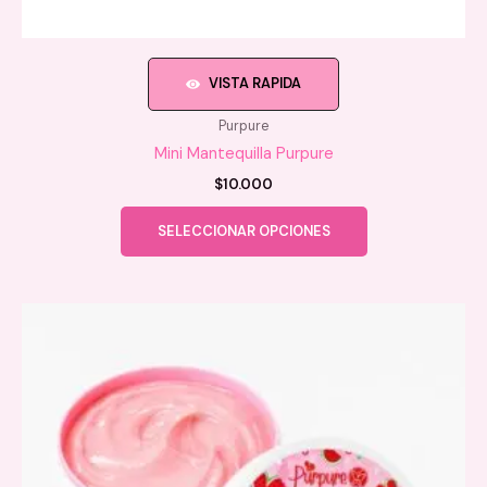
VISTA RAPIDA
Purpure
Mini Mantequilla Purpure
$
10.000
Este
SELECCIONAR OPCIONES
producto
tiene
múltiples
variantes.
Las
opciones
se
pueden
elegir
en
la