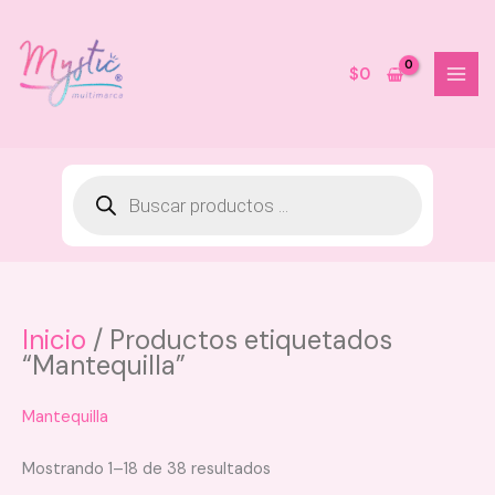
Ir
al
contenido
$
0
Inicio
/ Productos etiquetados
Rubor Mineralizado Anik - 04
“Mantequilla”
Lovely
$
24.000
Mantequilla
+
AGREGAR
Mostrando 1–18 de 38 resultados