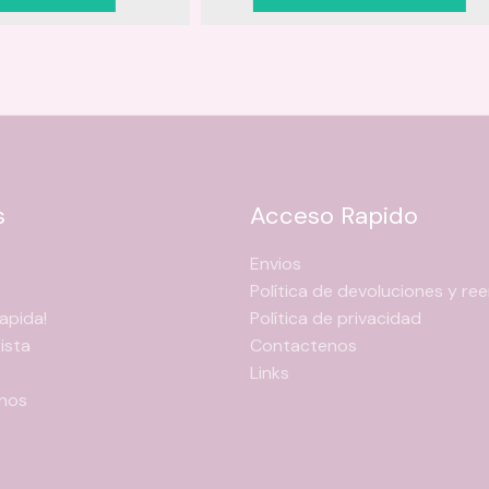
$
producto
SELECCIONAR OPCION
t
tiene
$
múltiples
variantes.
Las
opciones
se
pueden
s
Acceso Rapido
elegir
en
Envios
la
Política de devoluciones y r
página
apida!
Política de privacidad
de
ista
Contactenos
producto
Links
nos