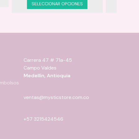
Este
25.000
ES
AÑADIR AL CARRITO
hrough
producto
37.950
tiene
múltiples
variantes.
Las
opciones
se
Carrera 47 # 71a-45
pueden
Campo Valdes
elegir
Medellín, Antioquia
en
eembolsos
la
página
ventas@mysticstore.com.co
de
producto
+57 3215424546