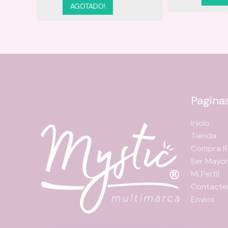
Pagina
Inicio
Tienda
Compra R
Ser Mayor
Mi Perfil
Contacte
Envios