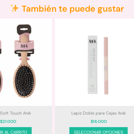
También te puede gustar
piz Doble para Cejas Anik
Shampoo Reparador Amatista 
Perfum Sensse
$
16.000
P
$
25.000
–
$
37.950
Este
r
ELECCIONAR OPCIONES