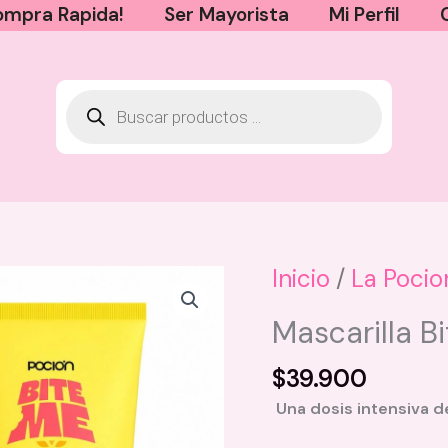
mpra Rapida!
Ser Mayorista
Mi Perfil
Inicio
/
La Pocio
Mini Perfume Capilar y Corporal
Mascarilla B
Milagros - Irresistible
$
12.000
$
39.900
+
AGREGAR
Una dosis intensiva de