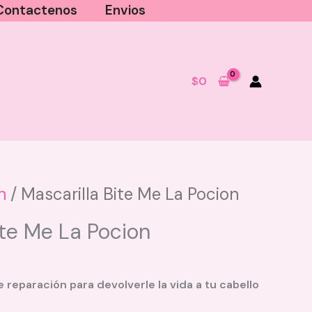
Contactenos
Envios
$
0
n
/ Mascarilla Bite Me La Pocion
Base Aqua Smoth OG - Tono N.3
ite Me La Pocion
$
35.000
+
AGREGAR
 reparación para devolverle la vida a tu cabello