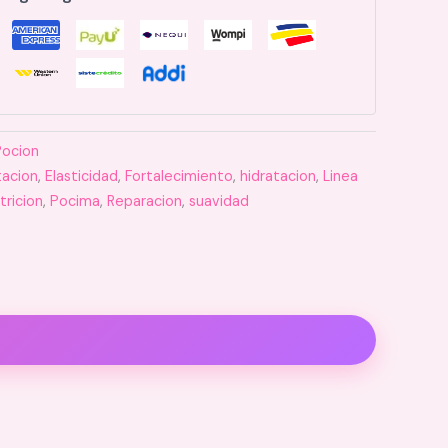
Pocion
tacion
,
Elasticidad
,
Fortalecimiento
,
hidratacion
,
Linea
tricion
,
Pocima
,
Reparacion
,
suavidad