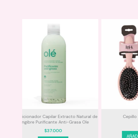
atural de
Cepillo Soft Touch Anik
La
a Ole
$
21.000
AÑADIR AL CARRITO
S