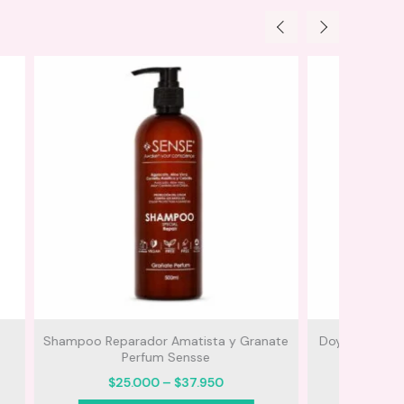
y Granate
Doypack Acondicionador Milagro Herbal
Milagros
rice
$
13.000
ange: