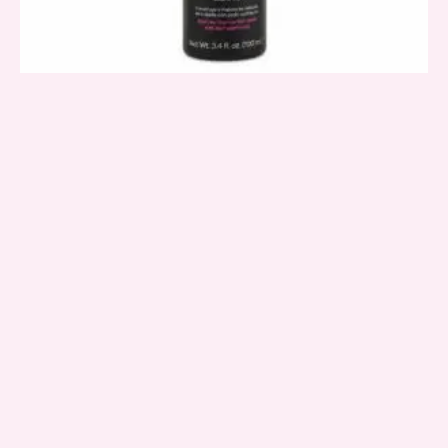
VISTA RAPIDA
La Pocion
Restar Plex Tratamiento Constructor Instantaneo La Pocion
$
65.000
AÑADIR AL CARRITO