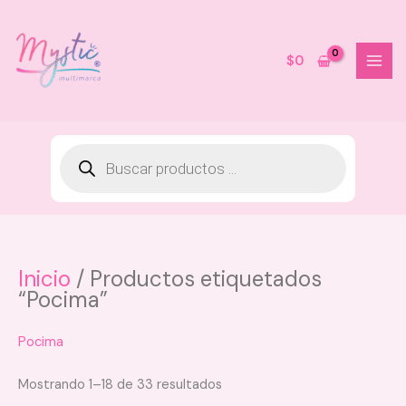
Ir
al
contenido
$
0
Inicio
/ Productos etiquetados
Mantequilla Corporal Vive Beauty
“Pocima”
- Explosion Frutal
$
24.000
Pocima
+
AGREGAR
Mostrando 1–18 de 33 resultados