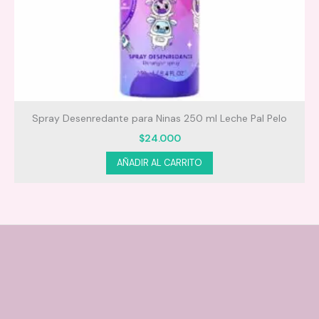
fórmula 96% biodegradable
equilibrar el microbioma del cuero
cabelludo
Spray Desenredante para Ninas 250 ml Leche Pal Pelo
$
24.000
Resultados comprobados
AÑADIR AL CARRITO
estudio de eficiencia percibida y
evaluación clínica subjetiva
100% de mejora en el control de la caspa
77% de las panelistas evidenciaron
menos caspa