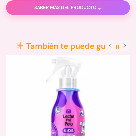
⌄
SABER MÁS DEL PRODUCTO
Descripción
Valoraciones (0)
También te puede gustar
Tónico Capilar Control Caspa La Poción
activos botánicos
seboregulación