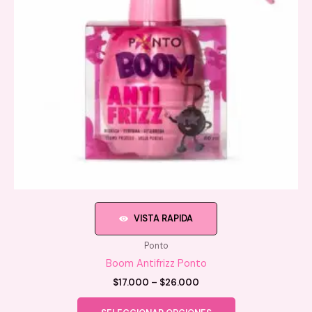
VISTA RAPIDA
Ponto
Boom Antifrizz Ponto
Price
$
17.000
–
$
26.000
range:
Este
$17.000