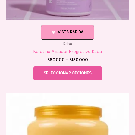
VISTA RAPIDA
Kaba
Keratina Alisador Progresivo Kaba
Price
$
80.000
–
$
130.000
range:
Este
$80.000
SELECCIONAR OPCIONES
producto
through
$130.000
tiene
múltiples
variantes.
Las
opciones
se
pueden
elegir