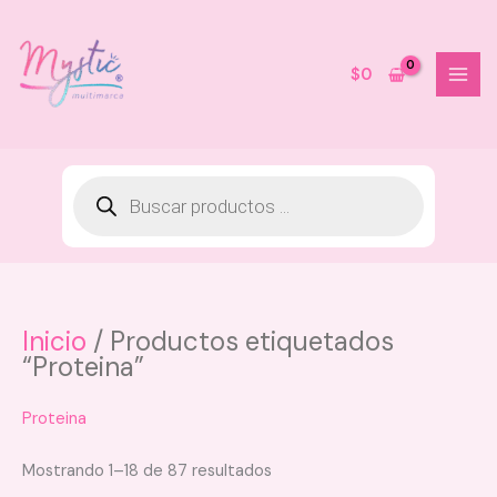
Ir
al
contenido
$
0
Inicio
/ Productos etiquetados
Corrector OG - N.2
“Proteina”
$
28.000
+
AGREGAR
Proteina
Mostrando 1–18 de 87 resultados