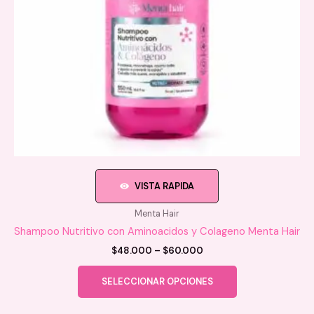
VISTA RAPIDA
Menta Hair
Shampoo Nutritivo con Aminoacidos y Colageno Menta Hair
Price
$
48.000
–
$
60.000
range:
Este
$48.000
SELECCIONAR OPCIONES
producto
through
$60.000
tiene