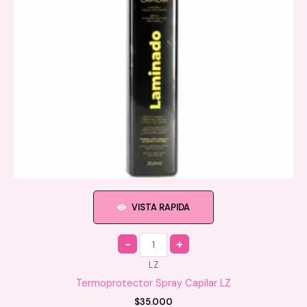
la
página
de
producto
VISTA RAPIDA
Quantity
LZ
Termoprotector Spray Capilar LZ
$
35.000