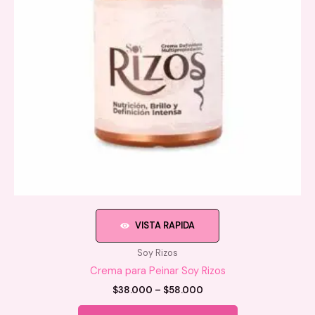
VISTA RAPIDA
Soy Rizos
Crema para Peinar Soy Rizos
Price
$
38.000
–
$
58.000
range:
Este
$38.000