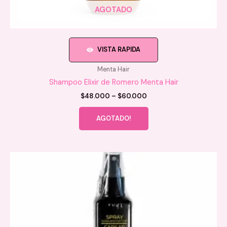
AGOTADO
VISTA RAPIDA
Menta Hair
Shampoo Elixir de Romero Menta Hair
Price
$
48.000
–
$
60.000
range:
Este
$48.000
AGOTADO!
producto
through
$60.000
tiene
múltiples
variantes.
Las
opciones
se
pueden
elegir
en