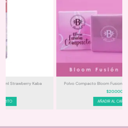
Fragancia duradera
: Aromas envolventes que
permanecen todo el día.
Con feromonas
: Aumenta la atracción y eleva tu
estado de ánimo.
Formato mini
: Perfecto para llevar en la cartera,
viaje o usar durante el día.
Uso diario
: Apto para todo tipo de cabello.
Polvo Compacto Bloom Fusion Compacto Bloomshell
$
20.000
AÑADIR AL CARRITO