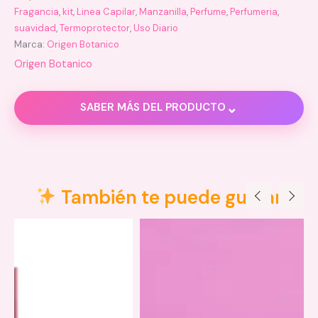
Fragancia
,
kit
,
Linea Capilar
,
Manzanilla
,
Perfume
,
Perfumeria
,
suavidad
,
Termoprotector
,
Uso Diario
Marca:
Origen Botanico
Origen Botanico
⌄
SABER MÁS DEL PRODUCTO
Descripción
Valoraciones (0)
También te puede gustar
Protección térmica
: Cuida tu cabello de
planchas, secadores y herramientas de calor.
Desenreda al instante
: Facilita el peinado sin
dejar sensación grasa ni pesada.