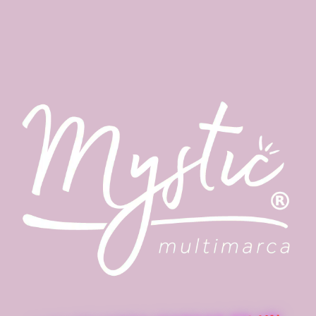
más que una fragancia
2 botellas mini de perfume capilar termoprotector
Cada una con contenido de 35 ml
Dúo especial:
Ritual de Seducción
y
Ritual de
Tentación