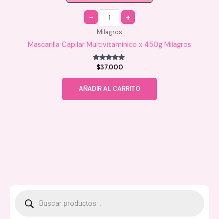
Quantity
Milagros
Mascarilla Capilar Multivitaminico x 450g Milagros
Valorado en
$
37.000
5.00
de 5
AÑADIR AL CARRITO
B
ú
s
q