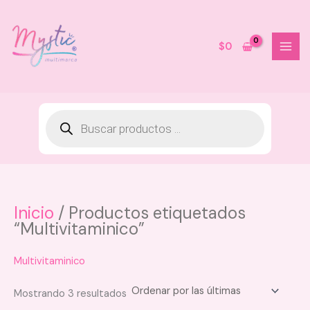
Ir
al
contenido
$
0
Inicio
/ Productos etiquetados
Iluminador Líquido Makeup 5ml
“Multivitaminico”
Kaba - Daily shine
$
30.000
Multivitaminico
+
AGREGAR
Sorted
Mostrando 3 resultados
by