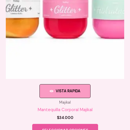
VISTA RAPIDA
Majikal
Mantequilla Corporal Majikal
$
34.000
Este