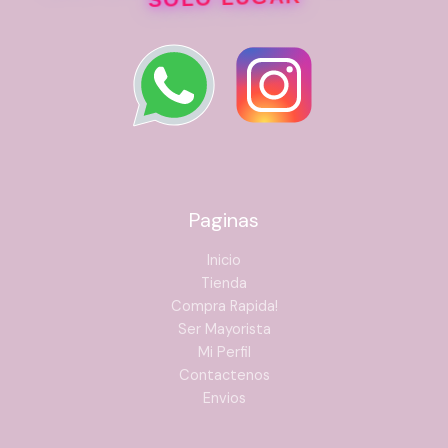
Paginas
Inicio
Tienda
Compra Rapida!
Ser Mayorista
Mi Perfil
Contactenos
Envios