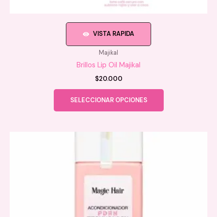
VISTA RAPIDA
Majikal
Brillos Lip Oil Majikal
$
20.000
Este
SELECCIONAR OPCIONES
producto
tiene
múltiples
variantes.
Las
opciones
se
pueden
elegir
en
la