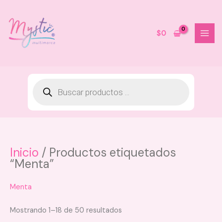
Ir
al
contenido
$
0
Inicio
/ Productos etiquetados
Shampoo seco Anyeluz
“Menta”
$
42.000
+
AGREGAR
Menta
Mostrando 1–18 de 50 resultados