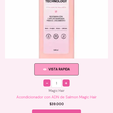
página
de
producto
VISTA RAPIDA
Quantity
Magic Hair
Acondicionador con ADN de Salmon Magic Hair
$
39.000