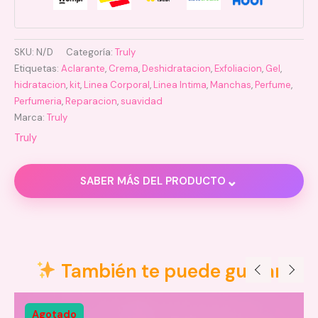
SKU:
N/D
Categoría:
Truly
Etiquetas:
Aclarante
,
Crema
,
Deshidratacion
,
Exfoliacion
,
Gel
,
hidratacion
,
kit
,
Linea Corporal
,
Linea Intima
,
Manchas
,
Perfume
,
Perfumeria
,
Reparacion
,
suavidad
Marca:
Truly
Truly
⌄
SABER MÁS DEL PRODUCTO
Descripción
Información adicional
También te puede gustar
Valoraciones (0)
Agotado