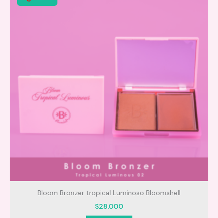
Perfecto para:
Cuidado íntimo diario
Rutinas de belleza
Aromas y sensaciones irresistibles
Momentos especiales en pareja
Evitar resequedad, irritación y manchas
Consentirte y sentirte increíble cada día
Bloom Bronzer tropical Luminoso Bloomshell
5 productos imprescindibles para tu cuidado más
$
28.000
especial.