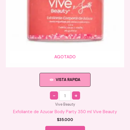
página
de
producto
AGOTADO
VISTA RAPIDA
Quantity
Vive Beauty
Exfoliante de Azucar Body Party 350 ml Vive Beauty
$
35.000