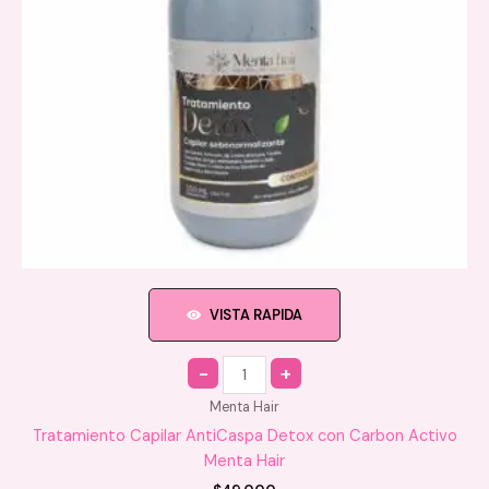
la
página
de
producto
VISTA RAPIDA
Quantity
Menta Hair
Tratamiento Capilar AntiCaspa Detox con Carbon Activo
Menta Hair