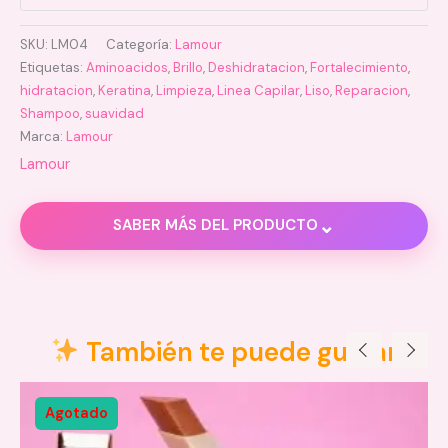
SKU:
LM04
Categoría:
Lamour
Etiquetas:
Aminoacidos
,
Brillo
,
Deshidratacion
,
Fortalecimiento
,
hidratacion
,
Keratina
,
Limpieza
,
Linea Capilar
,
Liso
,
Reparacion
,
Shampoo
,
suavidad
Marca:
Lamour
Lamour
⌄
SABER MÁS DEL PRODUCTO
Descripción
Información adicional
También te puede gustar
Valoraciones (0)
Agotado