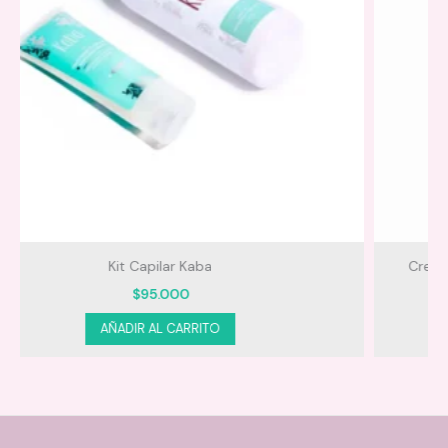
Crema Para Peinar Niños con Fijacion Leche Pal Pelo
$
37.000
AÑADIR AL CARRITO