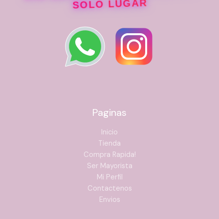
SOLO LUGAR
Paginas
Inicio
Tienda
Compra Rapida!
Ser Mayorista
Mi Perfil
Contactenos
Envios