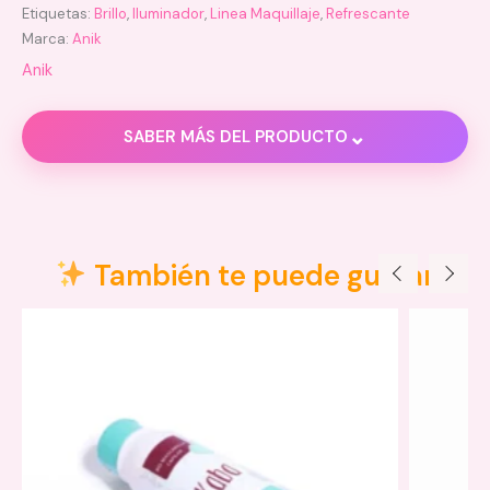
Etiquetas:
Brillo
,
Iluminador
,
Linea Maquillaje
,
Refrescante
Marca:
Anik
Anik
⌄
SABER MÁS DEL PRODUCTO
Descripción
Información adicional
También te puede gustar
Valoraciones (0)
Precauciones:
Componentes: