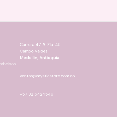
Carrera 47 # 71a-45
Campo Valdes
Medellín, Antioquia
eembolsos
ventas@mysticstore.com.co
+57 3215424546