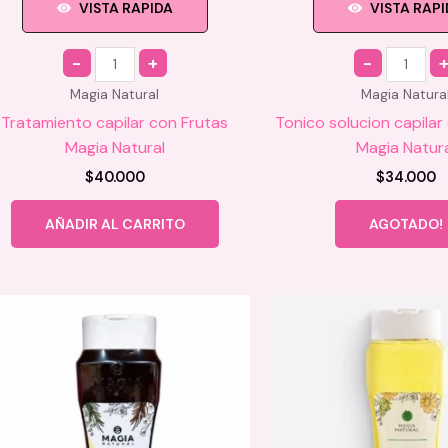
VISTA RAPIDA
VISTA RAP
Quantity
Quantity
Magia Natural
Magia Natura
Tratamiento capilar con Frutas
Tonico solucion capila
Magia Natural
Magia Natur
$
40.000
$
34.000
AÑADIR AL CARRITO
AGOTADO!