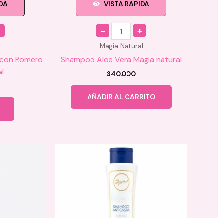
IDA
VISTA RAPIDA
Quantity
l
Magia Natural
r con Romero
Shampoo Aloe Vera Magia natural
al
$
40.000
AÑADIR AL CARRITO