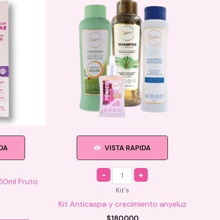
IDA
VISTA RAPIDA
Quantity
150ml Fruto
Kit's
Kit Anticaspa y crecimiento anyeluz
$
180.000