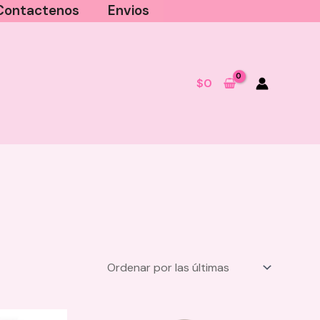
Contactenos
Envios
$
0