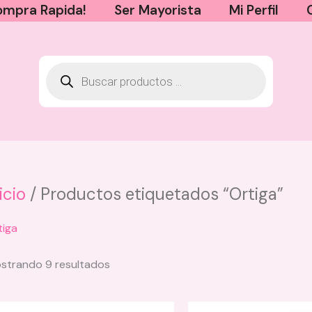
mpra Rapida!
Ser Mayorista
Mi Perfil
icio
/ Productos etiquetados “Ortiga”
tiga
Sorted
strando 9 resultados
by
latest