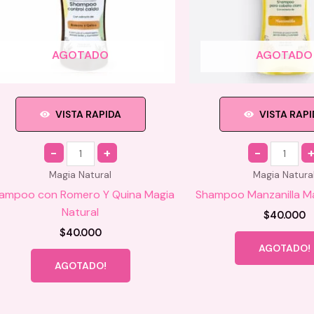
AGOTADO
AGOTADO
VISTA RAPIDA
VISTA RAP
Quantity
Quantity
Magia Natural
Magia Natura
ampoo con Romero Y Quina Magia
Shampoo Manzanilla Ma
Natural
$
40.000
$
40.000
AGOTADO!
AGOTADO!