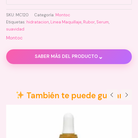
SKU:
MC120
Categoría:
Montoc
Etiquetas:
hidratacion
,
Linea Maquillaje
,
Rubor
,
Serum
,
suavidad
Montoc
⌄
SABER MÁS DEL PRODUCTO
Información adicional
Serum Blush
También te puede gustar
Dolce, Luce, Rouse, Sogno, Sole
Montoc