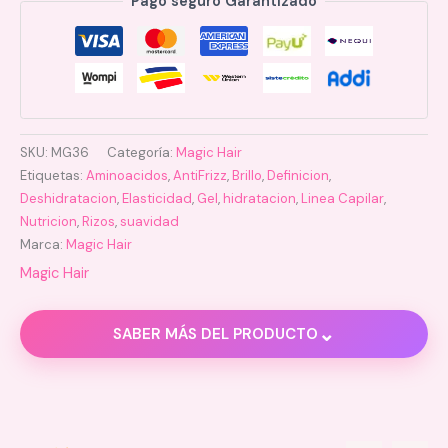
Pago seguro Garantizado
SKU:
MG36
Categoría:
Magic Hair
Etiquetas:
Aminoacidos
,
AntiFrizz
,
Brillo
,
Definicion
,
Deshidratacion
,
Elasticidad
,
Gel
,
hidratacion
,
Linea Capilar
,
Nutricion
,
Rizos
,
suavidad
Marca:
Magic Hair
Magic Hair
⌄
SABER MÁS DEL PRODUCTO
Descripción
Valoraciones (0)