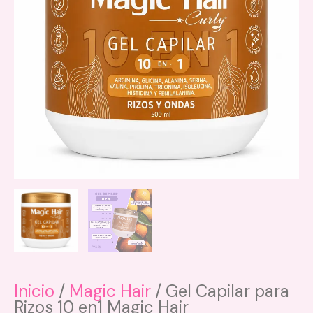
Las
opciones
se
pueden
elegir
en
la
página
de
producto
Inicio
/
Magic Hair
/ Gel Capilar para
Rizos 10 en1 Magic Hair