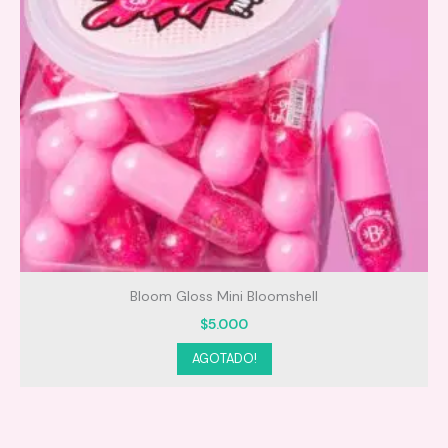
s
Bloom Gloss Mini Bloomshell
$
5.000
AGOTADO!
Aplica sobre el cabello húmedo.
Masajea suavemente el cuero cabelludo hasta
formar espuma.
Distribuye hacia medios y puntas.