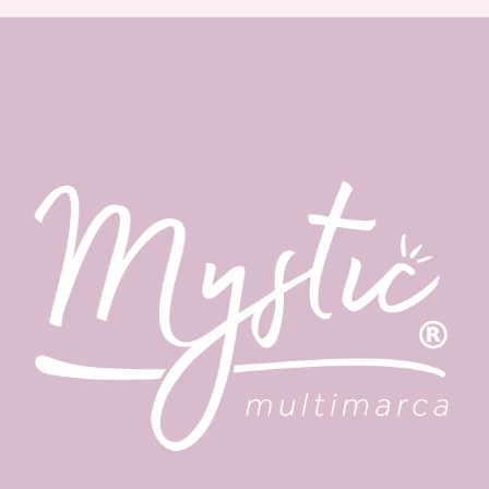
Enjuaga con abundante agua.
Repite si lo deseas.
Contenido: