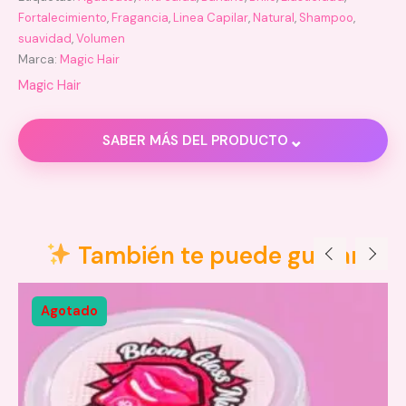
Fortalecimiento
,
Fragancia
,
Linea Capilar
,
Natural
,
Shampoo
,
suavidad
,
Volumen
Marca:
Magic Hair
Magic Hair
⌄
SABER MÁS DEL PRODUCTO
Descripción
Información adicional
También te puede gustar
Valoraciones (0)
Agotado