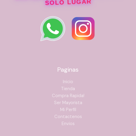
SOLO LUGAR
Paginas
Inicio
Tienda
Compra Rapida!
Ser Mayorista
Mi Perfil
Contactenos
Envios