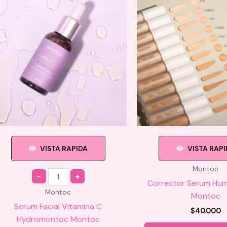
VISTA RAPIDA
VISTA RAP
Montoc
Quantity
Corrector Serum Hum
Montoc
Montoc
Serum Facial Vitamina C
$
40.000
Hydromontoc Montoc