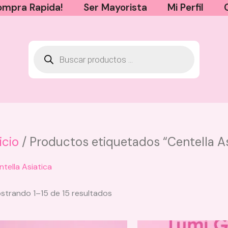
mpra Rapida!
Ser Mayorista
Mi Perfil
icio
/ Productos etiquetados “Centella As
Mini Perfume Capilar y Corporal
ntella Asiatica
Milagros - Majestuosa
$
12.000
strando 1–15 de 15 resultados
+
AGREGAR