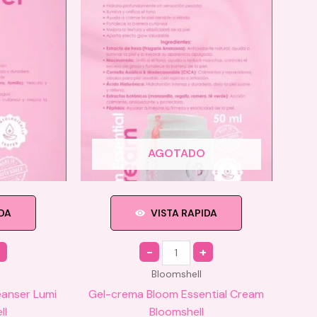
AGOTADO
IDA
VISTA RAPIDA
Quantity
Bloomshell
eanser Lumi
Gel-crema Bloom Essential Cream
ll
Bloomshell