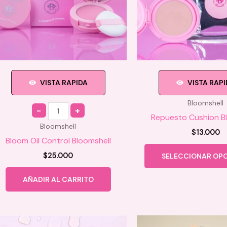
VISTA RAPIDA
VISTA RAP
Bloomshell
Quantity
Repuesto Cushion B
Bloomshell
$
13.000
Bloom Oil Control Bloomshell
$
25.000
SELECCIONAR OP
AÑADIR AL CARRITO