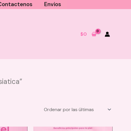
Contactenos
Envios
$
0
iatica”
Cosmetiquera Maquillaje Anyeluz
- Fucsia
$
35.000
+
AGREGAR