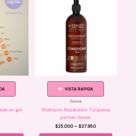
se
se
pueden
pueden
elegir
elegir
en
en
la
la
página
página
de
de
producto
producto
IDA
VISTA RAPIDA
Sense
ide en gel
Shampoo Reparador Turquesa
perfum Sense
Price
$
25.000
–
$
37.950
range:
Este
Este