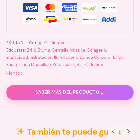
SKU:
N/D
Categoría:
Montoc
Etiquetas:
Brillo
,
Bruma
,
Centella Asiatica
,
Colageno
,
Elasticidad
,
hidratacion
,
Iluminador
,
kit
,
Linea Corporal
,
Linea
Facial
,
Linea Maquillaje
,
Reparacion
,
Ricino
,
Tonico
Montoc
⌄
SABER MÁS DEL PRODUCTO
Descripción
Información adicional
También te puede gustar
Valoraciones (0)