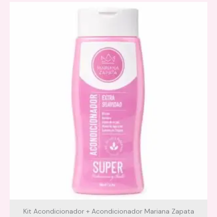
Rostro:
Agita, rocía a 20-25 cm con ojos cerrados,
deja secar sin frotar.
Cuerpo:
Aplica a 30 cm sobre zonas clave (hombros,
clavículas, piernas) y difumina si deseas un brillo
uniforme.
Tip:
Reaplica para más intensidad según tu mood.
Tamaño: 100 ml (3.4 oz)
Tonos: Gold & Tan
Textura ligera, partículas shimmer que
no pesan
ni resecan
.
Kit Acondicionador + Acondicionador Mariana Zapata