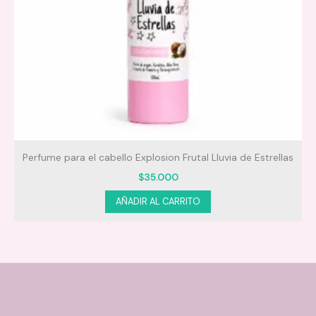
VINO 04
Perfume para el cabello Explosion Frutal Lluvia de Estrellas
D
$
35.000
AÑADIR AL CARRITO