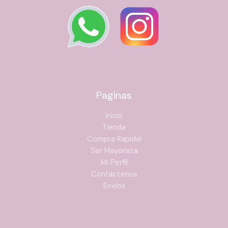
Paginas
Inicio
Tienda
Compra Rapida!
Ser Mayorista
Mi Perfil
Contactenos
Envios