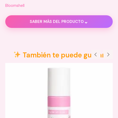
Bloomshell
⌄
SABER MÁS DEL PRODUCTO
Descripción
Información adicional
También te puede gustar
Valoraciones (0)
Variaciones disponibles:
PINK 01
CORAL 02
MAGENTA 03