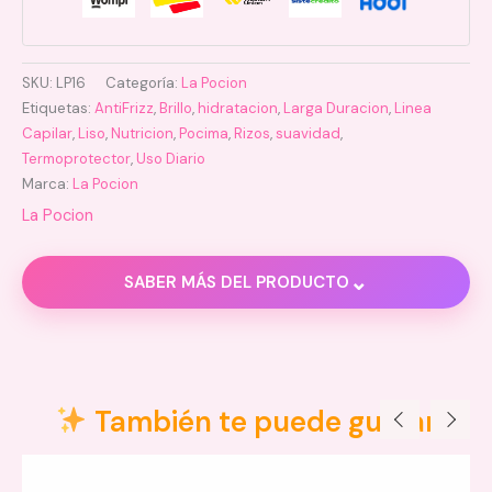
SKU:
LP16
Categoría:
La Pocion
Etiquetas:
AntiFrizz
,
Brillo
,
hidratacion
,
Larga Duracion
,
Linea
Capilar
,
Liso
,
Nutricion
,
Pocima
,
Rizos
,
suavidad
,
Termoprotector
,
Uso Diario
Marca:
La Pocion
La Pocion
⌄
SABER MÁS DEL PRODUCTO
Descripción
También te puede gustar