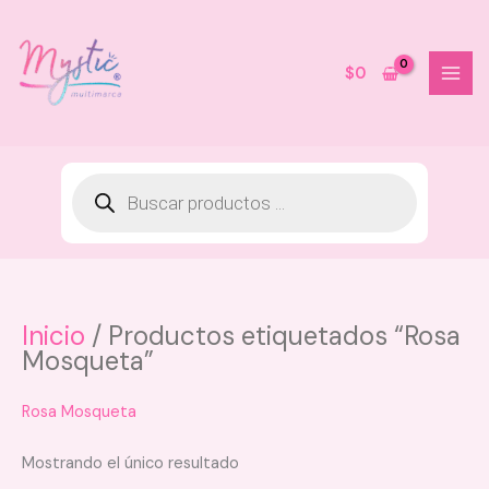
Ir
al
contenido
$
0
Inicio
/ Productos etiquetados “Rosa
Shimmer Corporal Mist Nvol -
Mosqueta”
Brillos Plateados
$
30.000
Rosa Mosqueta
+
AGREGAR
Mostrando el único resultado