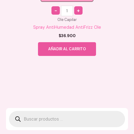
Quantity
Ole Capilar
Spray AntiHumedad AntiFrizz Ole
$
36.900
AÑADIR AL CARRITO
B
ú
s
q
u
e