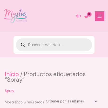
Ir
al
contenido
$
0
Inicio
/ Productos etiquetados
Borla/esponja Corazón Montoc -
“Spray”
Rosa Pastel
$
6.000
Spray
+
AGREGAR
Sorted
Mostrando 8 resultados
by