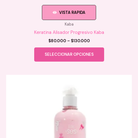
VISTA RAPIDA
Kaba
Keratina Alisador Progresivo Kaba
Price
$
80.000
–
$
130.000
range:
Este
$80.000
SELECCIONAR OPCIONES
producto
through
$130.000
tiene
múltiples
variantes.
Las
opciones
se
pueden
elegir
en
la
página