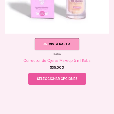
VISTA RAPIDA
Kaba
Corrector de Ojeras Makeup 5 ml Kaba
$
35.000
Este
SELECCIONAR OPCIONES
producto
tiene
múltiples
variantes.
Las
opciones