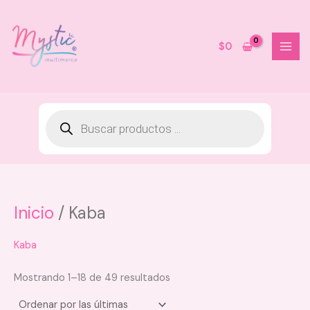
Ir
al
contenido
$
0
Inicio
/ Kaba
Kit Crecimiento Y Anticaída-
Magia natural - Sh + Ac Sabila +
Tonico Romero
Kaba
$
95.000
Mostrando 1–18 de 49 resultados
+
AGREGAR