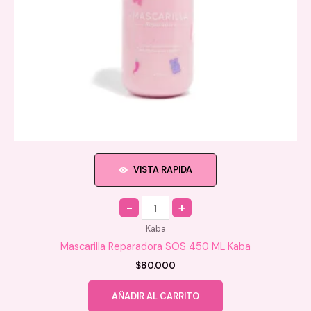
de
producto
VISTA RAPIDA
Quantity
Kaba
Mascarilla Reparadora SOS 450 ML Kaba
$
80.000
AÑADIR AL CARRITO