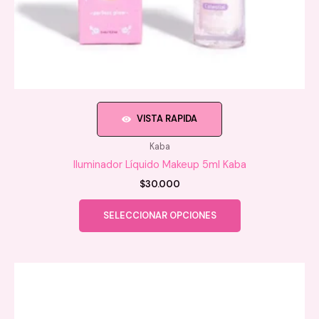
VISTA RAPIDA
Kaba
Iluminador Líquido Makeup 5ml Kaba
$
30.000
Este
SELECCIONAR OPCIONES
producto
tiene
múltiples
variantes.
Las
opciones
se