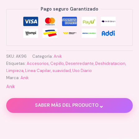
Pago seguro Garantizado
SKU:
AK96
Categoría:
Anik
Etiquetas:
Accesorios
,
Cepillo
,
Desenredante
,
Deshidratacion
,
Limpieza
,
Linea Capilar
,
suavidad
,
Uso Diario
Marca:
Anik
Anik
⌄
SABER MÁS DEL PRODUCTO
Descripción
Valoraciones (0)