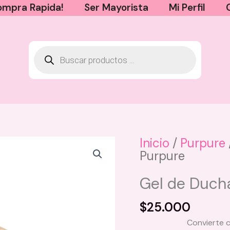
mpra Rapida!
Ser Mayorista
Mi Perfil
Inicio
/
Purpure
Purpure
Chispita de Luna Vive Beauty
$
24.000
Gel de Duch
Este
+
AGREGAR
producto
$
25.000
tiene
Convierte 
múltiples