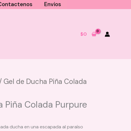
Contactenos
Envios
$
0
/ Gel de Ducha Piña Colada
Cepillo Anti Enredo y Masajeador
Capilar 2 en 1 Milagros - Morado
a Piña Colada Purpure
$
24.000
+
AGREGAR
cada ducha en una escapada al paraíso