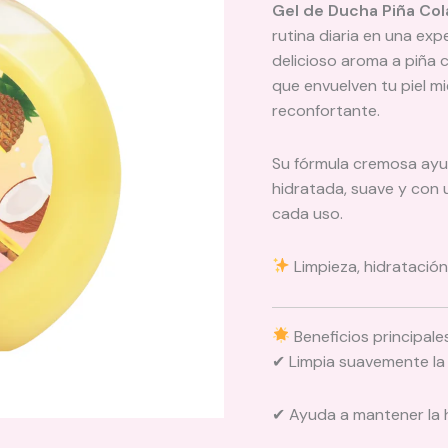
Gel de Ducha Piña Co
variantes.
rutina diaria en una expe
Las
delicioso aroma a piña 
opciones
que envuelven tu piel mi
se
reconfortante.
pueden
elegir
Su fórmula cremosa ayud
en
hidratada, suave y con
la
cada uso.
página
de
producto
Limpieza, hidratación
Beneficios principale
✔ Limpia suavemente la 
✔ Ayuda a mantener la h