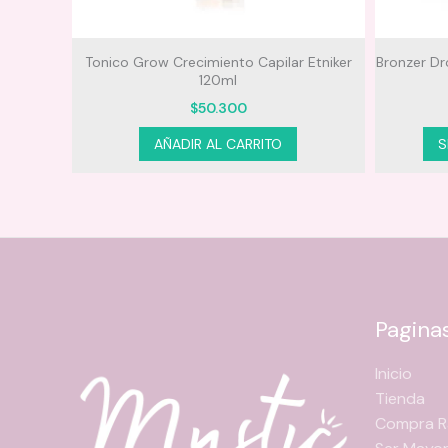
shell
Tonico Grow Crecimiento Capilar Etniker
Bronzer Dr
120ml
$
50.300
AÑADIR AL CARRITO
S
Pagina
Inicio
Tienda
Compra R