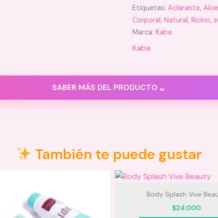
Etiquetas:
Aclarante
,
Aloe
Corporal
,
Natural
,
Ricino
,
s
Marca:
Kaba
Kaba
⌄
SABER MÁS DEL PRODUCTO
s, axilas, rodillas,
zonas íntimas
, entre otras.
También te puede gustar
natural a tu piel sin irritarla ni maltratarla, y aportando ela
Body Splash Vive Beau
$
24.000