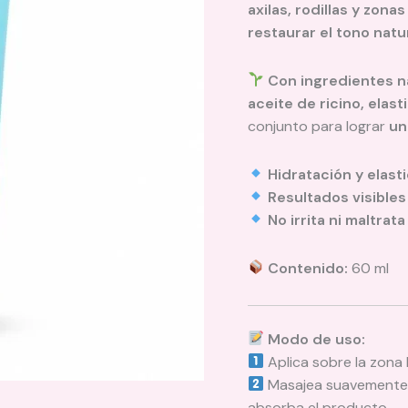
axilas, rodillas y zonas
restaurar el tono natu
Con ingredientes n
aceite de ricino, elast
conjunto para lograr
un
Hidratación y elast
Resultados visible
No irrita ni maltrata 
Contenido:
60 ml
Modo de uso:
Aplica sobre la zona 
Masajea suavemente c
absorba el producto.