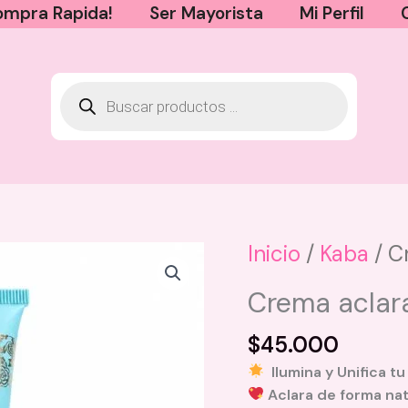
mpra Rapida!
Ser Mayorista
Mi Perfil
Inicio
/
Kaba
/ C
Crema aclar
$
45.000
Ilumina y Unifica tu
Aclara de forma nat