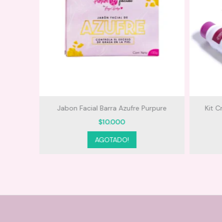
al
Jabon Facial Barra Azufre Purpure
Kit Cr
$
10.000
Este
AGOTADO!
producto
tiene
múltiples
variantes.
Las
opciones