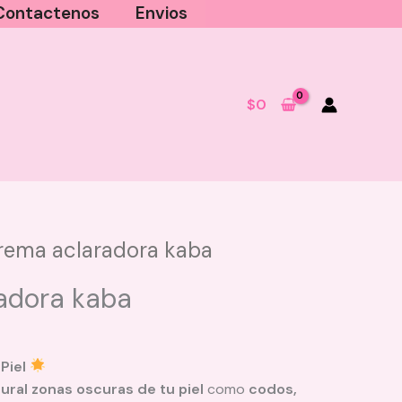
Contactenos
Envios
$
0
rema aclaradora kaba
adora kaba
 Piel
ural zonas oscuras de tu piel
como
codos,