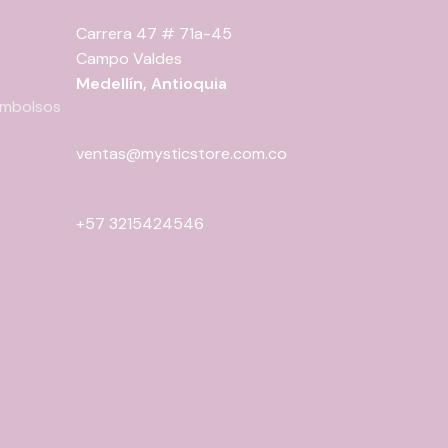
Carrera 47 # 71a-45
Campo Valdes
Medellín, Antioquia
eembolsos
ventas@mysticstore.com.co
+57 3215424546