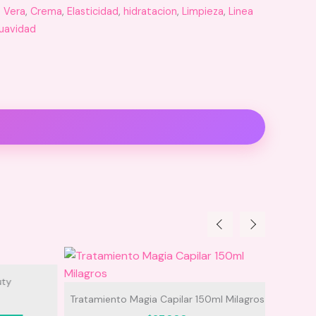
 Vera
,
Crema
,
Elasticidad
,
hidratacion
,
Limpieza
,
Linea
uavidad
sticidad y suavidad.
ty
Tratamiento Magia Capilar 150ml Milagros