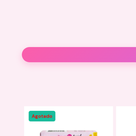
Descripción
Información adicional
Aclara el tono de zonas oscuras de tu piel como codo
Agotado
Contiene activos aclarantes que le devuelven el tono 