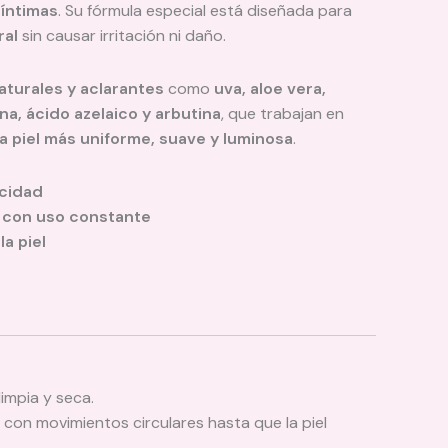
 íntimas
. Su fórmula especial está diseñada para
ral
sin causar irritación ni daño.
aturales y aclarantes
como
uva, aloe vera,
ina, ácido azelaico y arbutina
, que trabajan en
a piel más uniforme, suave y luminosa
.
icidad
s con uso constante
la piel
limpia y seca.
on movimientos circulares hasta que la piel