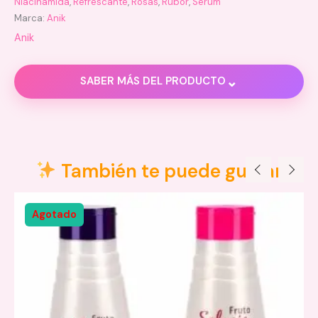
Niacinamida
,
Refrescante
,
Rosas
,
Rubor
,
Serum
Marca:
Anik
Anik
⌄
SABER MÁS DEL PRODUCTO
Descripción
Información adicional
También te puede gustar
Valoraciones (0)
Agotado
Niacinamida