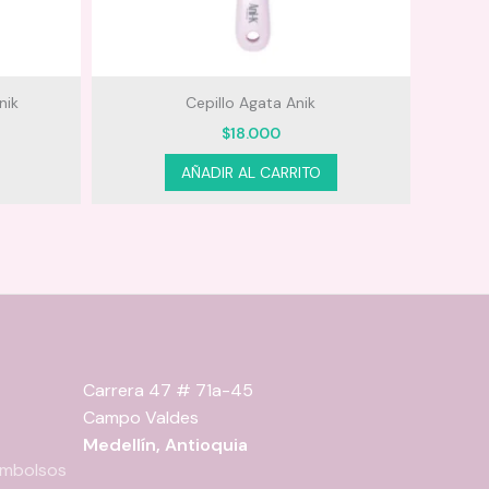
nik
Cepillo Agata Anik
$
18.000
AÑADIR AL CARRITO
Carrera 47 # 71a-45
Campo Valdes
Medellín, Antioquia
eembolsos