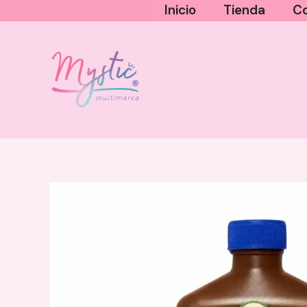
Ir
Inicio
Tienda
Co
al
contenido