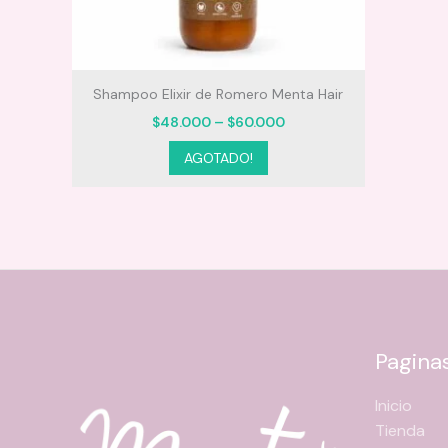
y Nvol
Shampoo Elixir de Romero Menta Hair
Price
$
48.000
–
$
60.000
range:
Este
$48.000
AGOTADO!
through
producto
$60.000
tiene
múltiples
variantes.
Las
opciones
se
pueden
Pagina
elegir
en
Inicio
la
Tienda