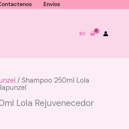
Contactenos
Envios
$
0
unzel
/ Shampoo 250ml Lola
Rapunzel
ml Lola Rejuvenecedor