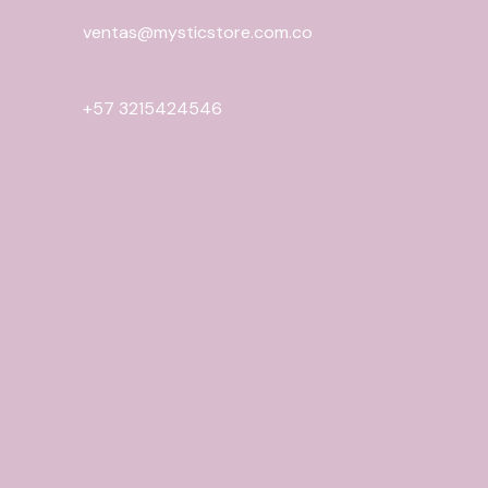
ventas@mysticstore.com.co
+57 3215424546