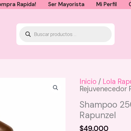
mpra Rapida!
Ser Mayorista
Mi Perfil
Inicio
/
Lola Rap
Rejuvenecedor 
Shampoo 250
Rapunzel
$
49.000