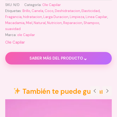
SKU:
N/D
Categoría:
Ole Capilar
Etiquetas:
Brillo
,
Canela
,
Coco
,
Deshidratacion
,
Elasticidad
,
Fragancia
,
hidratacion
,
Larga Duracion
,
Limpieza
,
Linea Capilar
,
Macadamia
,
Miel
,
Natural
,
Nutricion
,
Reparacion
,
Shampoo
,
suavidad
Marca:
ole Capilar
Ole Capilar
⌄
SABER MÁS DEL PRODUCTO
Descripción
Información adicional
También te puede gustar
Valoraciones (0)