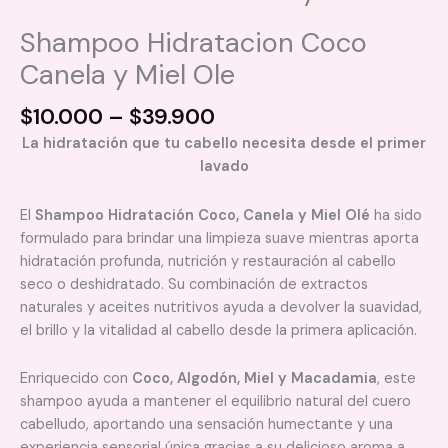
Shampoo Hidratacion Coco
Canela y Miel Ole
Price
$
10.000
–
$
39.900
range:
La hidratación que tu cabello necesita desde el primer
$10.000
lavado
through
$39.900
El
Shampoo Hidratación Coco, Canela y Miel Olé
ha sido
formulado para brindar una limpieza suave mientras aporta
hidratación profunda, nutrición y restauración al cabello
seco o deshidratado. Su combinación de extractos
naturales y aceites nutritivos ayuda a devolver la suavidad,
el brillo y la vitalidad al cabello desde la primera aplicación.
Enriquecido con
Coco, Algodón, Miel y Macadamia
, este
shampoo ayuda a mantener el equilibrio natural del cuero
cabelludo, aportando una sensación humectante y una
experiencia sensorial única gracias a su delicioso aroma a