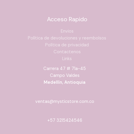
Acceso Rapido
Envios
Política de devoluciones y reembolsos
Política de privacidad
Contactenos
Links
Acondicionador Regenerador Intenso Leche Pal Pelo
Carrera 47 # 71a-45
Campo Valdes
Medellín, Antioquia
ventas@mysticstore.com.co
+57 3215424546