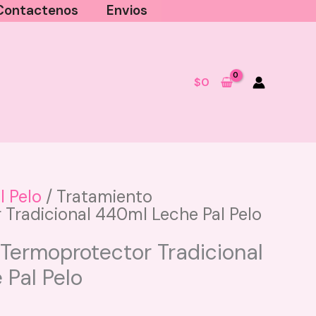
Contactenos
Envios
$
0
l Pelo
/ Tratamiento
Tradicional 440ml Leche Pal Pelo
Trio de Cejas Brow Set nueva
presentación Montoc - Light
Termoprotector Tradicional
$
25.000
Pal Pelo
+
AGREGAR