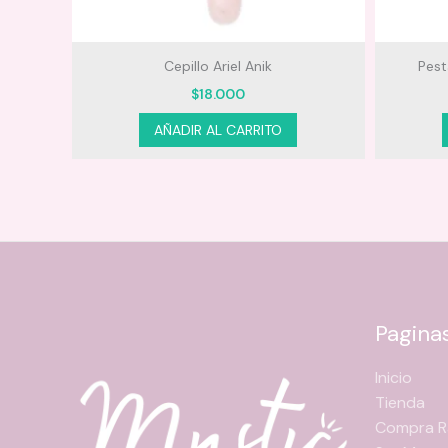
onador
Cepillo Ariel Anik
Pest
$
18.000
AÑADIR AL CARRITO
Pagina
Inicio
Tienda
Compra R