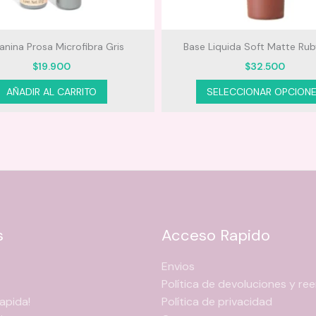
anina Prosa Microfibra Gris
Base Liquida Soft Matte Ru
$
19.900
$
32.500
AÑADIR AL CARRITO
SELECCIONAR OPCION
s
Acceso Rapido
Envios
Política de devoluciones y r
apida!
Política de privacidad