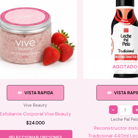
AGOTADO
VISTA RAPIDA
VISTA RAP
Vive Beauty
Quantity
Exfoliante Corporal Vive Beauty
Leche Pal Pel
$
24.000
Reconstructor ins
Este
Tradicional 440ml Lec
SELECCIONAR OPCIONES