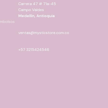
Carrera 47 # 71a-45
Campo Valdes
Medellín, Antioquia
eembolsos
ventas@mysticstore.com.co
+57 3215424546