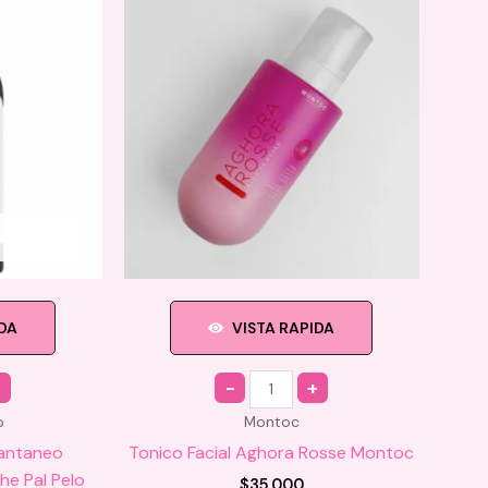
IDA
VISTA RAPIDA
Quantity
o
Montoc
tantaneo
Tonico Facial Aghora Rosse Montoc
he Pal Pelo
$
35.000