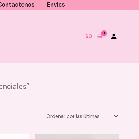
Contactenos
Envios
$
0
enciales”
Mantequilla Corporal Sweet
Lyche Purpure
$
22.000
+
AGREGAR