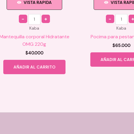
VISTA RAPIDA
VISTA RAP
Quantity
Quantity
Kaba
Kaba
Mantequilla corporal Hidratante
Pocima para pesta
OMG 220g
$
65.000
$
40.000
AÑADIR AL CAR
AÑADIR AL CARRITO