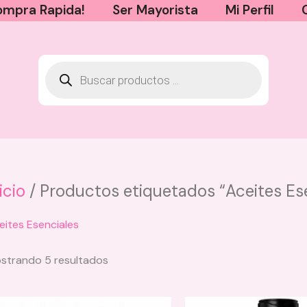
mpra Rapida!
Ser Mayorista
Mi Perfil
icio
/ Productos etiquetados “Aceites Es
Brochas Minimi Montoc - Base
eites Esenciales
$
15.000
+
AGREGAR
Sorted
strando 5 resultados
by
latest