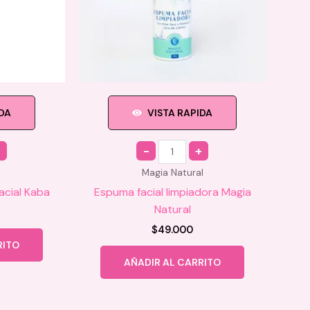
IDA
VISTA RAPIDA
Quantity
Magia Natural
acial Kaba
Espuma facial limpiadora Magia
Natural
$
49.000
RITO
AÑADIR AL CARRITO