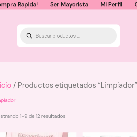
mpra Rapida!
Ser Mayorista
Mi Perfil
icio
/ Productos etiquetados “Limpiador
mpiador
Sorted
strando 1–9 de 12 resultados
by
latest