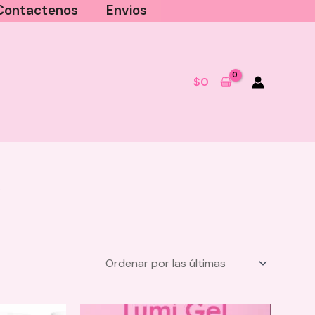
Contactenos
Envios
$
0
”