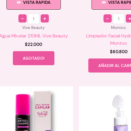
VISTA RAPIDA
VISTA RAP
Quantity
Quantity
Vive Beauty
Montoc
Agua Micelar 210ML Vive Beauty
Limpiador Facial Hy
Montoc
$
22.000
$
60.800
AGOTADO!
AÑADIR AL CAR