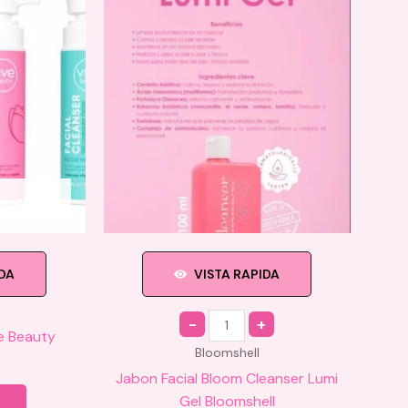
IDA
VISTA RAPIDA
Quantity
ve Beauty
Bloomshell
Jabon Facial Bloom Cleanser Lumi
Este
Gel Bloomshell