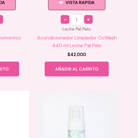
IDA
VISTA RAPIDA
Quantity
Leche Pal Pelo
dromontoc
Acondicionador Limpiador CoWash
440 ml Leche Pal Pelo
$
42.000
RITO
AÑADIR AL CARRITO