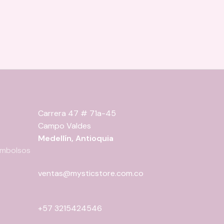
Carrera 47 # 71a-45
Campo Valdes
Medellín, Antioquia
eembolsos
ventas@mysticstore.com.co
+57 3215424546