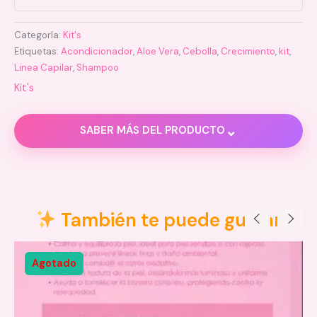
Categoría:
Kit's
Etiquetas:
Acondicionador
,
Aloe Vera
,
Cebolla
,
Crecimiento
,
kit
,
Linea Capilar
,
Shampoo
Kit's
⌄
SABER MÁS DEL PRODUCTO
Descripción
Valoraciones (0)
También te puede gustar
Agotado