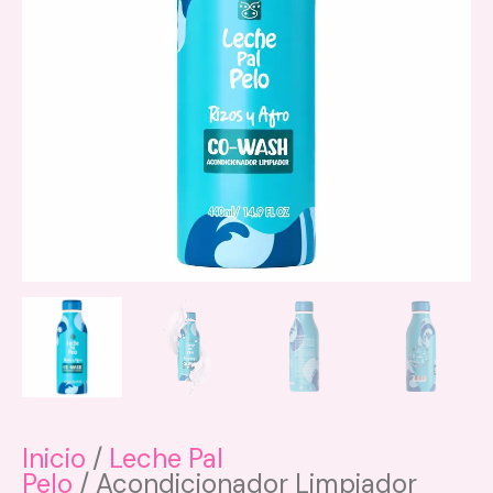
Inicio
/
Leche Pal
Pelo
/ Acondicionador Limpiador