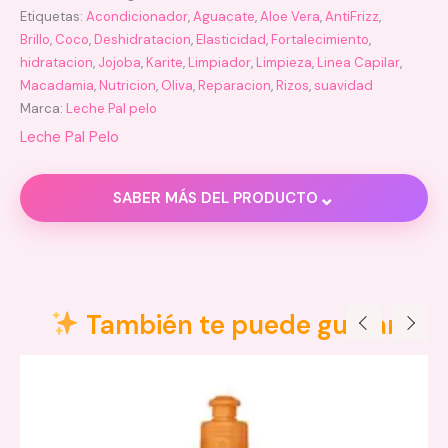
Etiquetas:
Acondicionador
,
Aguacate
,
Aloe Vera
,
AntiFrizz
,
Brillo
,
Coco
,
Deshidratacion
,
Elasticidad
,
Fortalecimiento
,
hidratacion
,
Jojoba
,
Karite
,
Limpiador
,
Limpieza
,
Linea Capilar
,
Macadamia
,
Nutricion
,
Oliva
,
Reparacion
,
Rizos
,
suavidad
Marca:
Leche Pal pelo
Leche Pal Pelo
⌄
SABER MÁS DEL PRODUCTO
Descripción
Valoraciones (0)
También te puede gustar