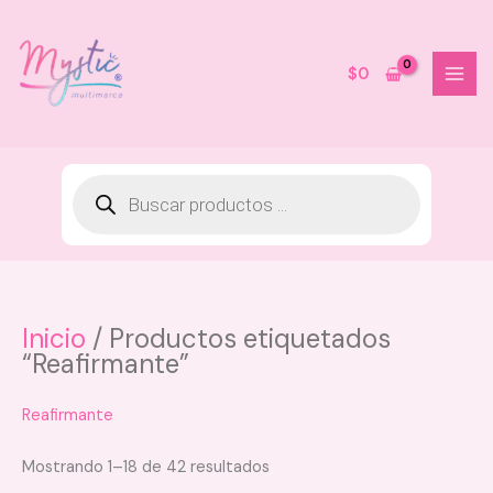
Ir
al
contenido
$
0
Inicio
/ Productos etiquetados
Base Aqua Smoth OG - Tono N.5
“Reafirmante”
$
35.000
+
AGREGAR
Reafirmante
Mostrando 1–18 de 42 resultados