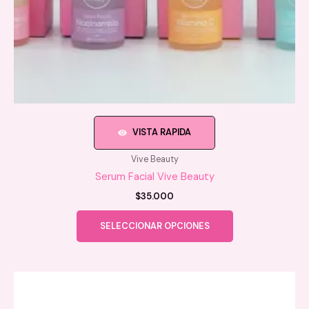
VISTA RAPIDA
Vive Beauty
Serum Facial Vive Beauty
$
35.000
Este
SELECCIONAR OPCIONES
producto
tiene
múltiples
variantes.
Las
opciones