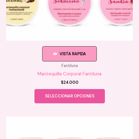
VISTA RAPIDA
Fantiluna
Mantequilla Corporal Fantiluna
$
24.000
Este
SELECCIONAR OPCIONES
producto
tiene
múltiples
variantes.
Las
opciones