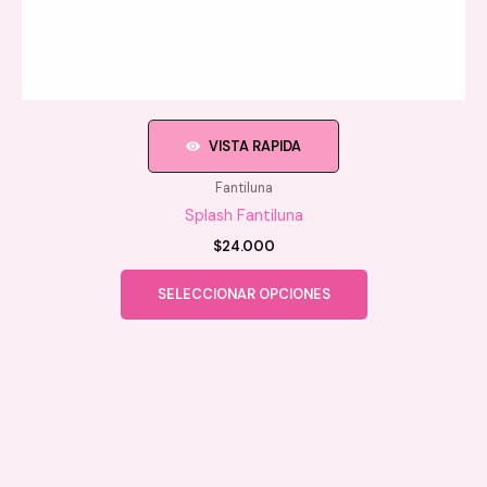
VISTA RAPIDA
Fantiluna
Splash Fantiluna
$
24.000
Este
SELECCIONAR OPCIONES
producto
tiene
múltiples
variantes.
Las
opciones
se
pueden