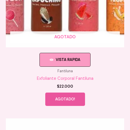
AGOTADO
VISTA RAPIDA
Fantiluna
Exfoliante Corporal Fantiluna
$
22.000
Este
AGOTADO!
producto
tiene
múltiples
variantes.
Las