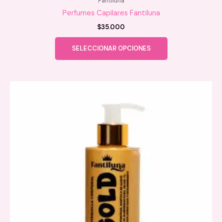
Fantiluna
Perfumes Capilares Fantiluna
$
35.000
Este
SELECCIONAR OPCIONES
producto
tiene
múltiples
variantes.
Las
opciones
se
pueden
elegir
en
la
página
de
producto