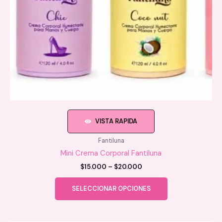
de
producto
VISTA RAPIDA
Fantiluna
Mini Crema Corporal Fantiluna
Price
$
15.000
–
$
20.000
range:
Este
$15.000
SELECCIONAR OPCIONES
producto
through
$20.000
tiene
múltiples