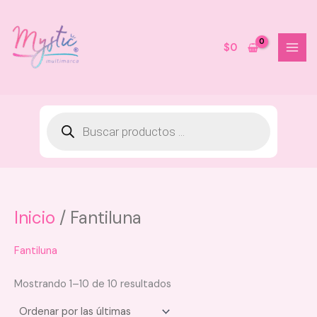
Ir
al
contenido
$
0
Inicio
/ Fantiluna
Linaza
Bloom Gelei Bloomshell - Pink
$
10.000
Fantiluna
+
AGREGAR
Mostrando 1–10 de 10 resultados