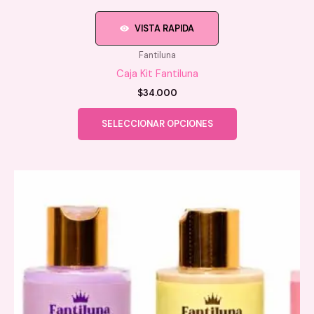
VISTA RAPIDA
Fantiluna
Caja Kit Fantiluna
$
34.000
Este
SELECCIONAR OPCIONES
producto
tiene
múltiples
variantes.
Las
opciones
se
pueden
elegir
en
la
página