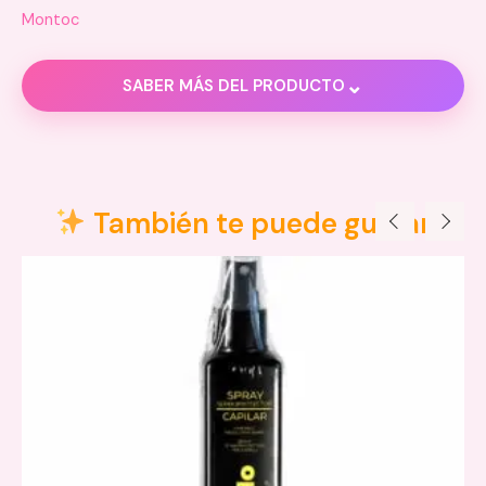
Montoc
⌄
SABER MÁS DEL PRODUCTO
Información adicional
Lapiz Labios
También te puede gustar
Baies, Brise, Doré, Éclat, Rouge
Montoc