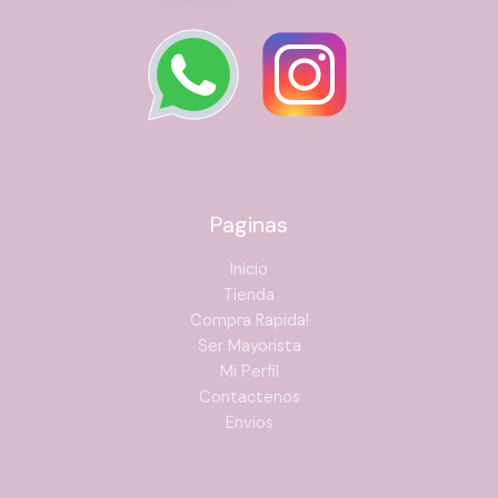
Paginas
Inicio
Tienda
Compra Rapida!
Ser Mayorista
Mi Perfil
Contactenos
Envios