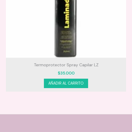
Termoprotector Spray Capilar LZ
S
$
35.000
AÑADIR AL CARRITO