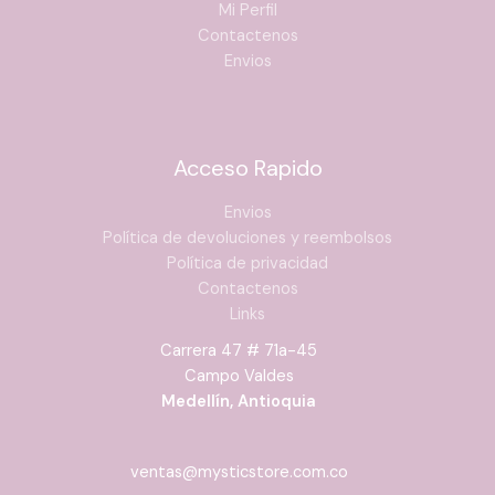
Mi Perfil
Contactenos
Envios
Acceso Rapido
Envios
Política de devoluciones y reembolsos
Política de privacidad
Contactenos
Links
5 a 10
Carrera 47 # 71a-45
minutos
Campo Valdes
Medellín, Antioquia
dos veces al día
ventas@mysticstore.com.co