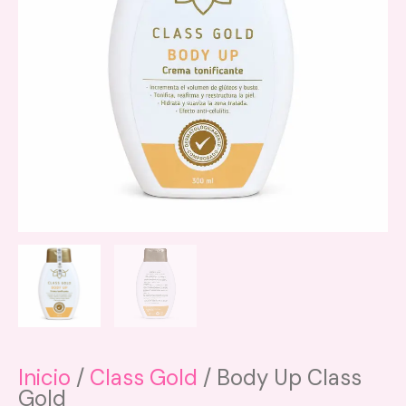
varia
Las
opci
se
pue
elegi
en
la
pági
de
prod
Inicio
/
Class Gold
/ Body Up Class
Gold