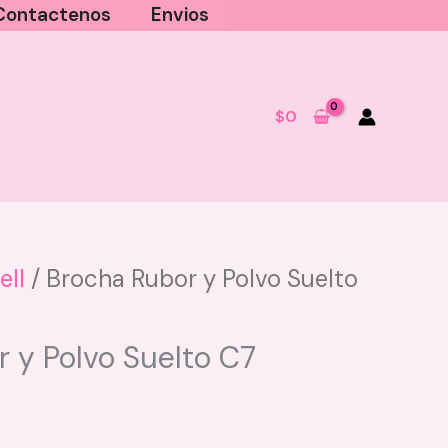
Contactenos
Envios
$
0
ell
/ Brocha Rubor y Polvo Suelto
Exfoliante de Azúcar Sugar Scrub
Vive Beauty - Boomberry
 y Polvo Suelto C7
$
35.000
+
AGREGAR