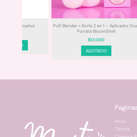
luz
Puff Blender + Borla 2 en 1 – Aplicador Dual
Acondicio
Toma una pequeña cantidad de producto co
Portátil BloomShell
Retira el exceso suavemente.
$
12.000
Aplica en las mejillas con movimientos circula
AGOTADO!
Difumina hasta lograr el acabado deseado.
Pagina
Inicio
Tienda
Compra R