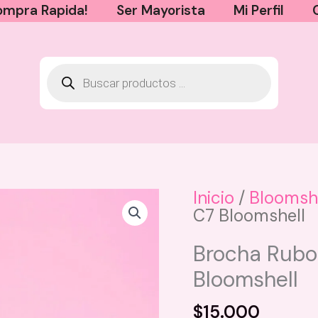
mpra Rapida!
Ser Mayorista
Mi Perfil
Inicio
/
Bloomsh
C7 Bloomshell
Body Splash Vive Beauty -
Tropical Dream
Brocha Rubor
$
24.000
Bloomshell
+
AGREGAR
$
15.000