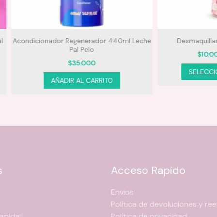
nador Regenerador 440ml Leche
Desmaquillante Bifasico Pu
n la brocha.
Pal Pelo
P
$
10.000
–
$
20.000
r
$
35.000
$
SELECCIONAR OPCION
res o de barrido.
t
AÑADIR AL CARRITO
$
s
Acceso Rapido
Envios
Política de devoluciones y r
apida!
Política de privacidad