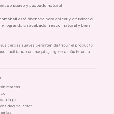
inado suave y acabado natural
oomshell
está diseñada para aplicar y difuminar el
me, logrando un
acabado fresco, natural y bien
us cerdas suaves permiten distribuir el producto
eso, facilitando un maquillaje ligero o más intenso
s
 sin marcas
sco
an la piel
tensidad del color
ejillas