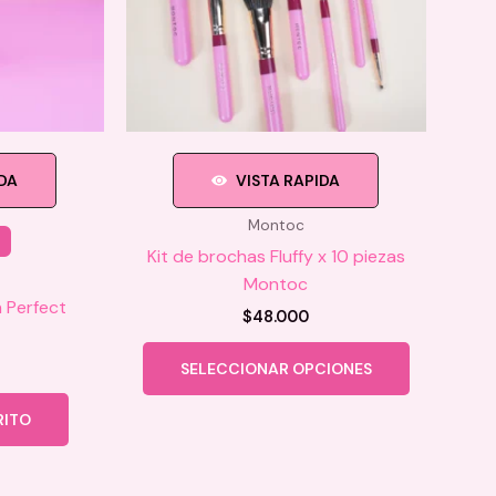
IDA
VISTA RAPIDA
Montoc
Kit de brochas Fluffy x 10 piezas
Montoc
 Perfect
$
48.000
Este
SELECCIONAR OPCIONES
producto
tiene
RITO
múltiples
variantes.
Las