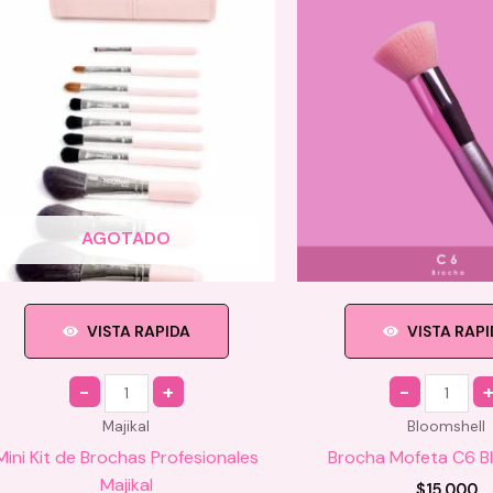
AGOTADO
VISTA RAPIDA
VISTA RAP
Quantity
Quantity
Majikal
Bloomshell
Mini Kit de Brochas Profesionales
Brocha Mofeta C6 B
Majikal
$
15.000