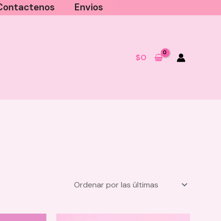
Contactenos
Envios
$
0
Oleo Facial y Corporal Antiedad
Anyeluz
$
65.000
+
AGREGAR