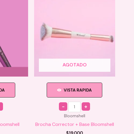
AGOTADO
IDA
VISTA RAPIDA
Quantity
Bloomshell
loomshell
Brocha Corrector + Base Bloomshell
$
19.000