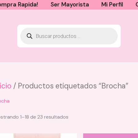
mpra Rapida!
Ser Mayorista
Mi Perfil
icio
/ Productos etiquetados “Brocha”
Shampoo para Hombres Mariana
ocha
Zapata
$
50.000
strando 1–18 de 23 resultados
+
AGREGAR