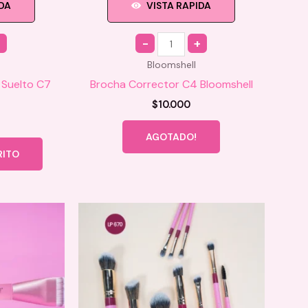
IDA
VISTA RAPIDA
Quantity
Bloomshell
 Suelto C7
Brocha Corrector C4 Bloomshell
$
10.000
AGOTADO!
RITO