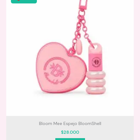
Aplica el parche sobre el granito y deja actuar
durante 6 a 8 horas o toda la noche.
Retira con cuidado y disfruta de una piel más limpia y
uniforme.
Presentación:
Perfecto para:
Bloom Mee Espejo BloomShell
$
28.000