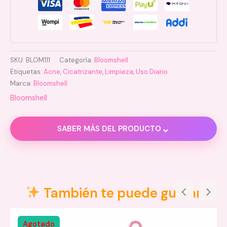
SKU:
BLOM111
Categoría:
Bloomshell
Etiquetas:
Acne
,
Cicatrizante
,
Limpieza
,
Uso Diario
Marca:
Bloomshell
Bloomshell
⌄
SABER MÁS DEL PRODUCTO
Descripción
Valoraciones (0)
También te puede gustar
Modo de uso:
Agotado
Limpia y seca la zona afectada.