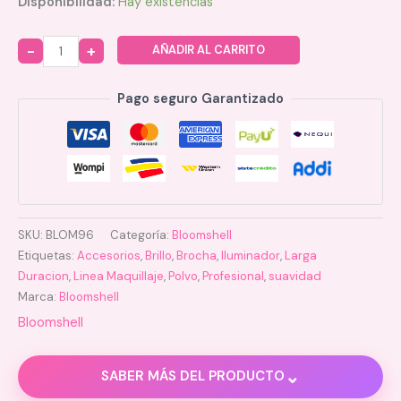
Disponibilidad:
Hay existencias
AÑADIR AL CARRITO
Quantity
Pago seguro Garantizado
SKU:
BLOM96
Categoría:
Bloomshell
Etiquetas:
Accesorios
,
Brillo
,
Brocha
,
Iluminador
,
Larga
Duracion
,
Linea Maquillaje
,
Polvo
,
Profesional
,
suavidad
Marca:
Bloomshell
Bloomshell
⌄
SABER MÁS DEL PRODUCTO