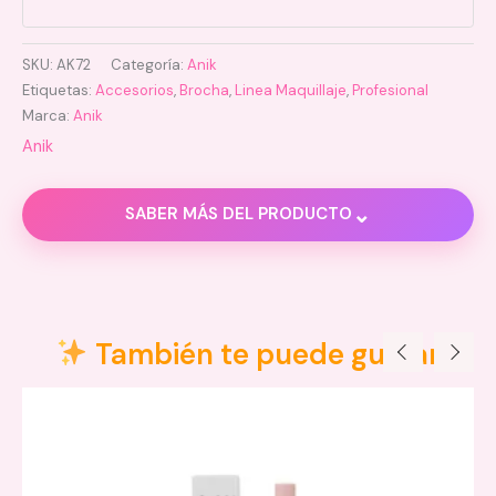
SKU:
AK72
Categoría:
Anik
Etiquetas:
Accesorios
,
Brocha
,
Linea Maquillaje
,
Profesional
Marca:
Anik
Anik
⌄
SABER MÁS DEL PRODUCTO
Descripción
Valoraciones (0)
También te puede gustar
Precauciones: