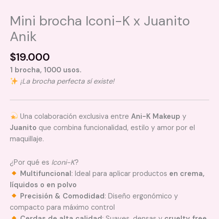
Mini brocha Iconi-K x Juanito
Anik
$
19.000
1 brocha, 1000 usos.
¡La brocha perfecta sí existe!
Una colaboración exclusiva entre
Ani-K Makeup
y
Juanito
que combina funcionalidad, estilo y amor por el
maquillaje.
¿Por qué es
Iconi-K
?
Multifuncional
: Ideal para aplicar productos
en crema,
líquidos o en polvo
Precisión & Comodidad
: Diseño ergonómico y
compacto para máximo control
Cerdas de alta calidad
: Suaves, densas y
cruelty free
,