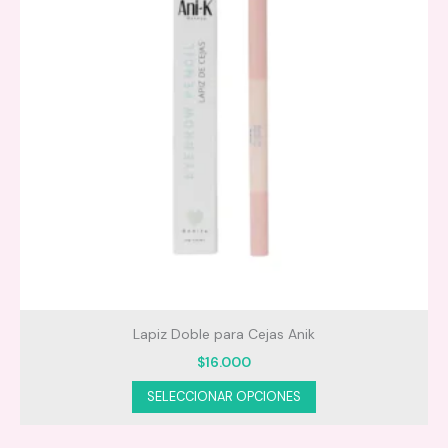
Lapiz Doble para Cejas Anik
$
16.000
Este
SELECCIONAR OPCIONES
producto
tiene