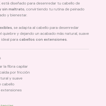
K
está diseñado para desenredar tu cabello de
y sin maltrato
, convirtiendo tu rutina de peinado
do y bienestar.
exibles
, se adapta al cabello para desenredar
el quiebre y dejando un acabado más natural, suave
 ideal para
cabellos con extensiones
.
s
 la fibra capilar
caída por fricción
tural y suave
e cabello
n extensiones
stencias