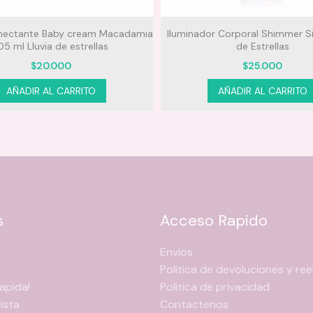
r Corporal Shimmer Silver Lluvia
Bronceador en Gel 200ml 
de Estrellas
$
45.000
$
25.000
AÑADIR AL CARRITO
AÑADIR AL CARRITO
s
Acceso Rapido
Envios
Política de devoluciones y r
apida!
Política de privacidad
ista
Contactenos