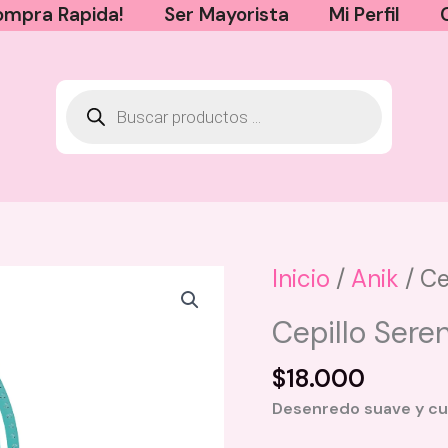
mpra Rapida!
Ser Mayorista
Mi Perfil
Inicio
/
Anik
/ Ce
Cepillo Sere
$
18.000
Desenredo suave y cui