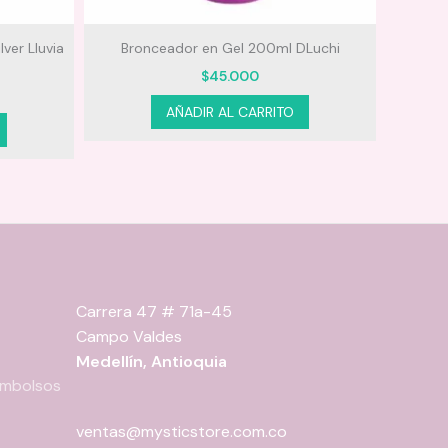
DLuchi
Tonico solucion capilar con Romero y
Biotina Magia Natural
$
35.000
AÑADIR AL CARRITO
Carrera 47 # 71a-45
Campo Valdes
Medellín, Antioquia
eembolsos
ventas@mysticstore.com.co