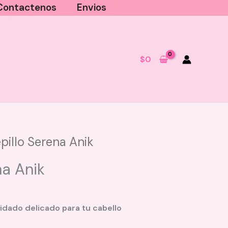
Contactenos
Envios
$
0
pillo Serena Anik
na Anik
dado delicado para tu cabello