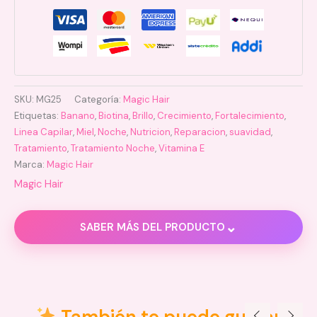
SKU:
MG25
Categoría:
Magic Hair
Etiquetas:
Banano
,
Biotina
,
Brillo
,
Crecimiento
,
Fortalecimiento
,
Linea Capilar
,
Miel
,
Noche
,
Nutricion
,
Reparacion
,
suavidad
,
Tratamiento
,
Tratamiento Noche
,
Vitamina E
Marca:
Magic Hair
Magic Hair
⌄
SABER MÁS DEL PRODUCTO
Descripción
Información adicional
También te puede gustar