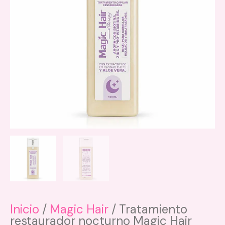
variantes.
Las
opciones
se
pueden
elegir
en
la
página
de
producto
Inicio
/
Magic Hair
/ Tratamiento
restaurador nocturno Magic Hair