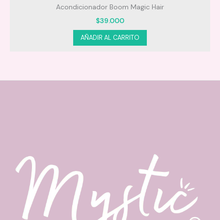
Acondicionador Boom Magic Hair
$
39.000
AÑADIR AL CARRITO
Aplica una cantidad adecuada sobre el cabello limpio
y húmedo o ligeramente seco.
Distribuye uniformemente de raíz a puntas.
Coloca el gorro térmico incluido para potenciar la
absorción.
Deja actuar durante la noche o el tiempo
recomendado.
Enjuaga al día siguiente si lo deseas.