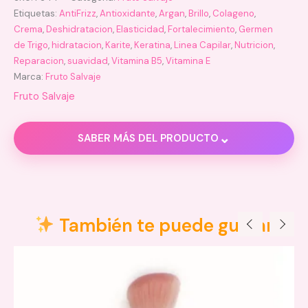
Etiquetas:
AntiFrizz
,
Antioxidante
,
Argan
,
Brillo
,
Colageno
,
Crema
,
Deshidratacion
,
Elasticidad
,
Fortalecimiento
,
Germen
de Trigo
,
hidratacion
,
Karite
,
Keratina
,
Linea Capilar
,
Nutricion
,
Reparacion
,
suavidad
,
Vitamina B5
,
Vitamina E
Marca:
Fruto Salvaje
Fruto Salvaje
⌄
SABER MÁS DEL PRODUCTO
Descripción
Valoraciones (0)
También te puede gustar