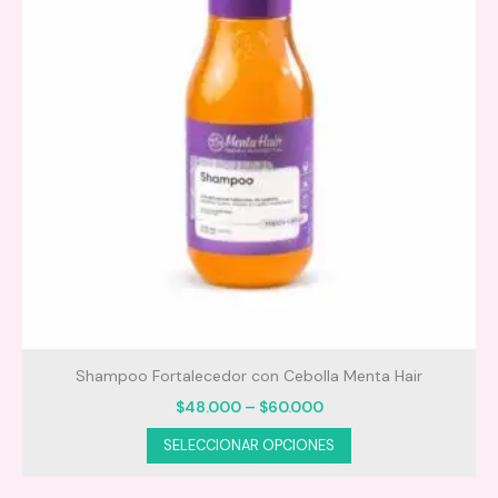
Peinado y definición:
Cuidado y reparación:
Shampoo Fortalecedor con Cebolla Menta Hair
Price
$
48.000
–
$
60.000
range:
Este
SELECCIONAR OPCIONES
$48.000
producto
through
$60.000
tiene