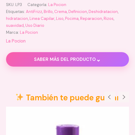
SKU:
LP3
Categoría:
La Pocion
Etiquetas:
AntiFrizz
,
Brillo
,
Crema
,
Definicion
,
Deshidratacion
,
hidratacion
,
Linea Capilar
,
Liso
,
Pocima
,
Reparacion
,
Rizos
,
suavidad
,
Uso Diario
Marca:
La Pocion
La Pocion
⌄
SABER MÁS DEL PRODUCTO
Descripción
Información adicional
También te puede gustar